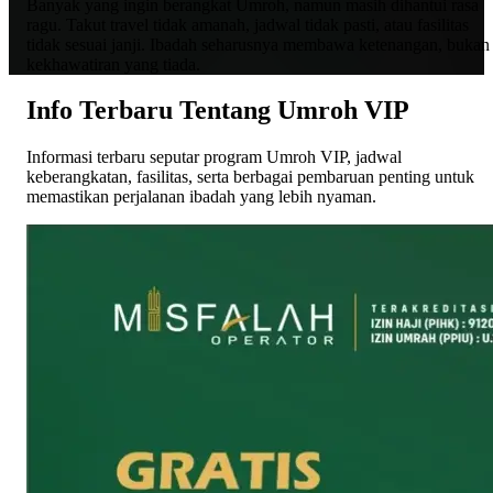
Banyak yang ingin berangkat Umroh, namun masih dihantui rasa
ragu. Takut travel tidak amanah, jadwal tidak pasti, atau fasilitas
tidak sesuai janji. Ibadah seharusnya membawa ketenangan, bukan
kekhawatiran yang tiada.
Info Terbaru Tentang Umroh VIP
Informasi terbaru seputar program Umroh VIP, jadwal
keberangkatan, fasilitas, serta berbagai pembaruan penting untuk
memastikan perjalanan ibadah yang lebih nyaman.