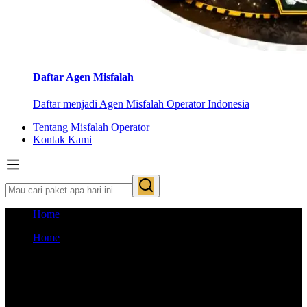
Daftar Agen Misfalah
Daftar menjadi Agen Misfalah Operator Indonesia
Tentang Misfalah Operator
Kontak Kami
Home
Home
Layanan Umroh VIP