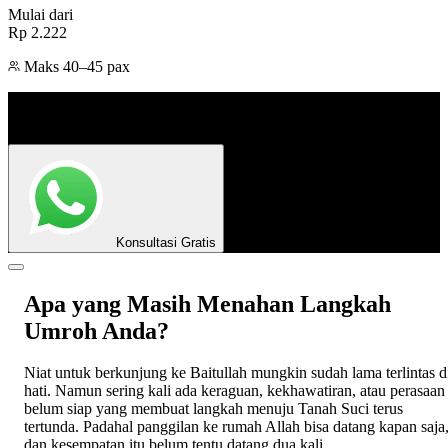
Mulai dari
Rp 2.222
Maks
40–45 pax
Konsultasikan program Umroh yang sesuai dengan kebutuhan
Anda.
Konsultasi Gratis
Apa yang Masih Menahan Langkah
Umroh Anda?
Niat untuk berkunjung ke Baitullah mungkin sudah lama terlintas d
hati. Namun sering kali ada keraguan, kekhawatiran, atau perasaan
belum siap yang membuat langkah menuju Tanah Suci terus
tertunda. Padahal panggilan ke rumah Allah bisa datang kapan saja
dan kesempatan itu belum tentu datang dua kali.