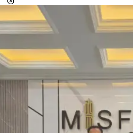
Khawatir Kondisi Fisik
Kekhawatiran tentang kondisi fisik sering membuat seseorang
menunda niat Umroh. Namun dengan persiapan yang baik serta
pendampingan yang tepat, perjalanan ibadah ini dapat dijalani
dengan nyaman dan penuh keberkahan.
Menunda Karena Merasa
Masih Ada Waktu
Padahal Panggilan Itu Bisa Datang Kapan Saja
Sering kali kita berkata ‘nanti saja ketika sudah benar-benar siap’.
Namun perjalanan ke Baitullah bukan hanya soal kesiapan kita,
tetapi juga tentang panggilan dari Allah. Kesempatan itu sangat
berharga, dan tak selalu datang dua kali.