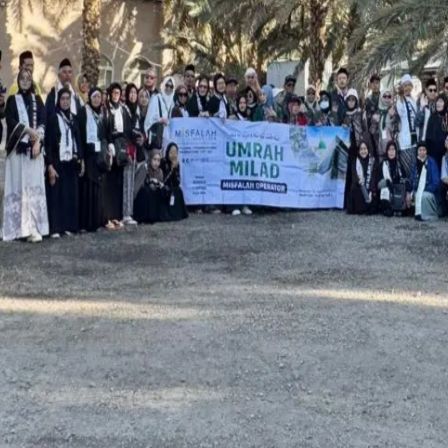
NYAMAN
Saatnya Umroh dan Haji di Usia Muda.
Bersama Misfalah Operator, perjalanan Umroh Anda dipersiapkan
dengan sistem yang tertata dan pelayanan yang terpercaya. Kami
memahami bahwa ini bukan sekadar perjalanan, melainkan
panggilan jiwa menuju Baitullah.
+
14
Tahun
Berpengalaman sejak 2012